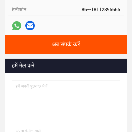
टेलीफोन:
86--18112895665
अब संपर्क करें
हमें मेल करें