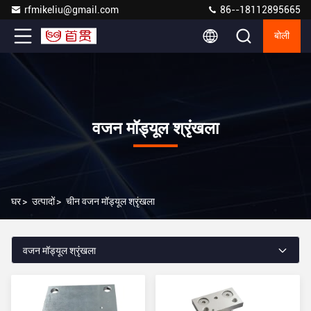
rfmikeliu@gmail.com
86--18112895665
बोली
वजन मॉड्यूल श्रृंखला
घर
>
उत्पादों
>
चीन वजन मॉड्यूल श्रृंखला
वजन मॉड्यूल श्रृंखला