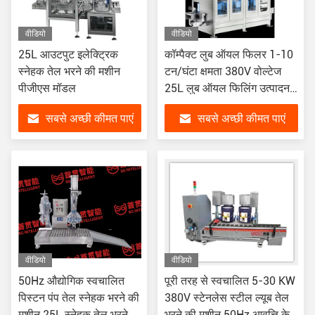
वीडियो
वीडियो
25L आउटपुट इलेक्ट्रिक
कॉम्पैक्ट लुब ऑयल फिलर 1-10
स्नेहक तेल भरने की मशीन
टन/घंटा क्षमता 380V वोल्टेज
पीजीएस मॉडल
25L लुब ऑयल फिलिंग उत्पादन
लाइन
सबसे अच्छी कीमत पाएं
सबसे अच्छी कीमत पाएं
वीडियो
वीडियो
50Hz औद्योगिक स्वचालित
पूरी तरह से स्वचालित 5-30 KW
पिस्टन पंप तेल स्नेहक भरने की
380V स्टेनलेस स्टील ल्यूब तेल
मशीन 25L स्नेहक तेल भरने
भरने की मशीन 50Hz आवृत्ति के