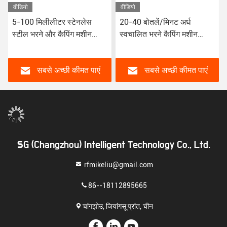
वीडियो
वीडियो
5-100 मिलीलीटर स्टेनलेस
20-40 बोतलें/मिनट अर्ध
स्टील भरने और कैपिंग मशीन
स्वचालित भरने कैपिंग मशीन
रैपिड 20-40 बोतलें / मिनट
स्टेनलेस स्टील 5-100
कैपिंग स्पीड
मिलीलीटर मात्रा
सबसे अच्छी कीमत पाएं
सबसे अच्छी कीमत पाएं
SG (Changzhou) Intelligent Technology Co., Ltd.
rfmikeliu@gmail.com
86--18112895665
चांगझोउ, जियांगसू प्रांत, चीन