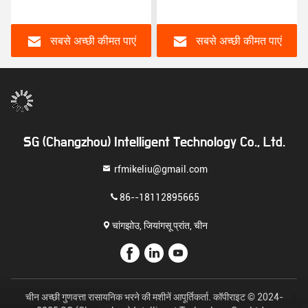
तरल उत्पादों के लिए पानी
बैरल के लिए स्वचालित भरने की
आधारित पेंट भरने की मशीन
मशीन
श्रृंखला
सबसे अच्छी कीमत पाएं
सबसे अच्छी कीमत पाएं
SG (Changzhou) Intelligent Technology Co., Ltd.
rfmikeliu@gmail.com
86--18112895665
चांगझोउ, जियांगसू प्रांत, चीन
चीन अच्छी गुणवत्ता रासायनिक भरने की मशीनें आपूर्तिकर्ता. कॉपीराइट © 2024-