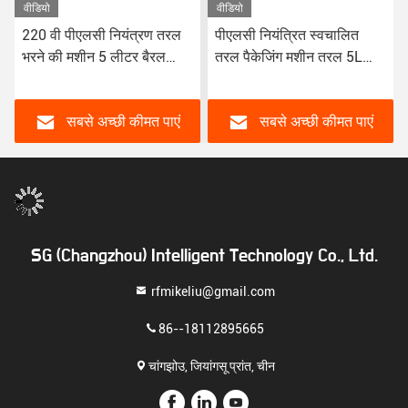
वीडियो
वीडियो
220 वी पीएलसी नियंत्रण तरल
पीएलसी नियंत्रित स्वचालित
भरने की मशीन 5 लीटर बैरल
तरल पैकेजिंग मशीन तरल 5L
तरल उत्पादों के लिए पानी
बैरल के लिए स्वचालित भरने की
आधारित पेंट भरने की मशीन
मशीन
श्रृंखला
सबसे अच्छी कीमत पाएं
सबसे अच्छी कीमत पाएं
SG (Changzhou) Intelligent Technology Co., Ltd.
rfmikeliu@gmail.com
86--18112895665
चांगझोउ, जियांगसू प्रांत, चीन